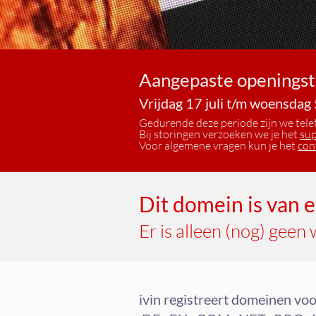
Aangepaste openingst
Vrijdag 17 juli t/m woensdag 
Gedurende deze periode zijn we telef
Bij storingen verzoeken we je het
sup
Voor algemene vragen kun je het
con
Dit domein is van 
Er is alleen (nog) geen
ivin registreert domeinen voo