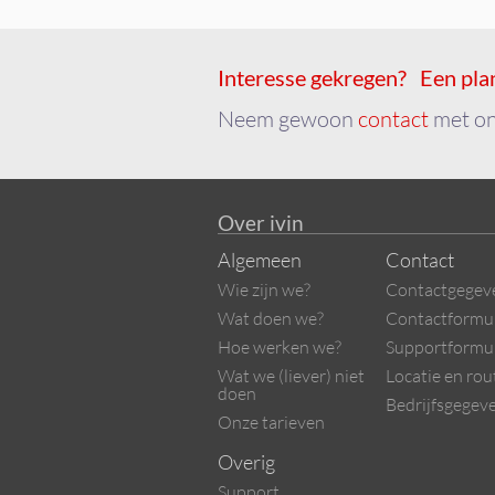
Interesse gekregen? Een pla
Neem gewoon
contact
met on
Over ivin
Algemeen
Contact
Wie zijn we?
Contactgegev
Wat doen we?
Contactformul
Hoe werken we?
Supportformul
Wat we (liever) niet
Locatie en rou
doen
Bedrijfsgegev
Onze tarieven
Overig
Support