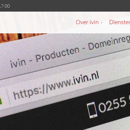
17:00
Over ivin
Dienste
▼