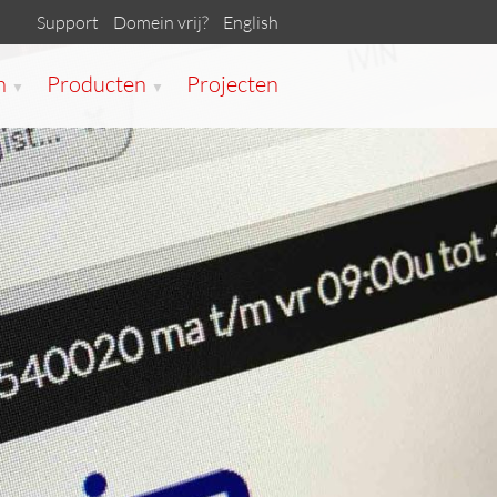
Support
Domein vrij?
English
n
Producten
Projecten
▼
▼