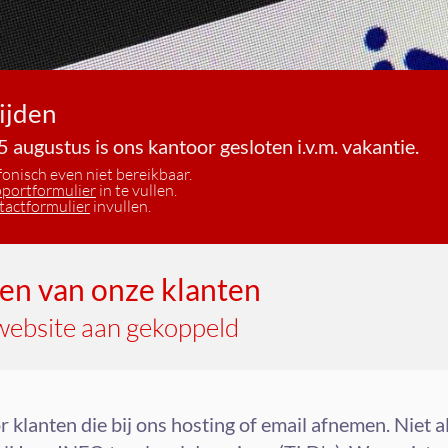
ijden
5 augustus is ons kantoor gesloten i.v.m. vakantie.
onisch even niet bereikbaar.
portformulier
in te vullen.
tactformulier
invullen.
een van onze klanten
 website aan gekoppeld
r klanten die bij ons hosting of email afnemen. Niet a