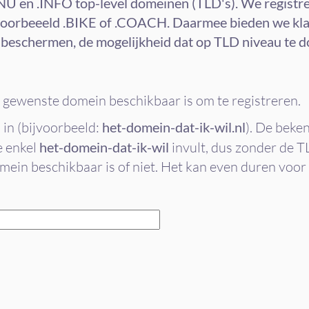
.NU en .INFO top-level domeinen (TLD's). We registre
jvoorbeeeld .BIKE of .COACH. Daarmee bieden we kla
n beschermen, de mogelijkheid dat op TLD niveau te d
je gewenste domein beschikbaar is om te registreren.
 in (bijvoorbeeld:
het-domein-dat-ik-wil.nl
). De beke
e enkel
het-domein-dat-ik-wil
invult, dus zonder de TL
ein beschikbaar is of niet. Het kan even duren voor 