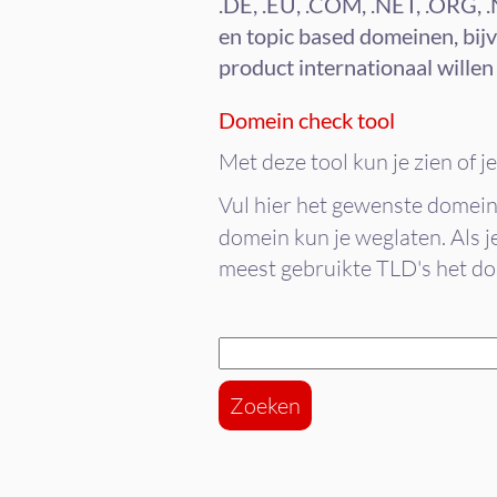
.DE, .EU, .COM, .NET, .ORG, 
en topic based domeinen, bi
product internationaal wille
Domein check tool
Met deze tool kun je zien of 
Vul hier het gewenste domein
domein kun je weglaten. Als j
meest gebruikte TLD's het dom