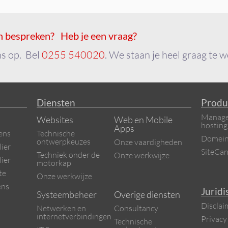
n bespreken? Heb je een vraag?
s op. Bel
0255 540020
. We staan je heel graag te 
Diensten
Produ
Manage
Websites
Web en Mobile
hosting
Apps
ens
Technische
Domeinr
ontwerpkeuzes
Onze vaardigheden
ier
SiteCa
Techniek onder de
Onze werkwijze
ier
motorkap
te
Onze werkwijze
ens
Juridi
Systeembeheer
Overige diensten
Disclai
Netwerken en
Consultancy
internetverbindingen
Privacy
Technische