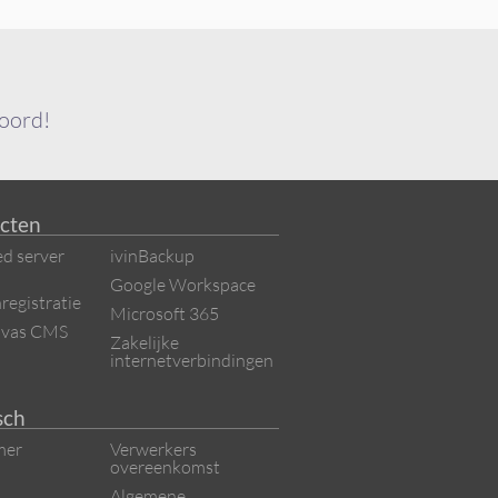
woord!
cten
d server
ivinBackup
Google Workspace
egistratie
Microsoft 365
nvas CMS
Zakelijke
internetverbindingen
sch
mer
Verwerkers
overeenkomst
Algemene